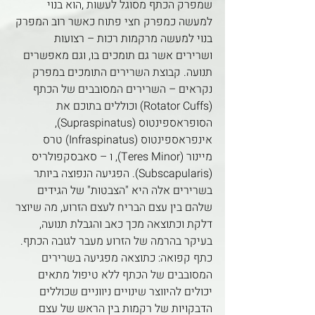
שמפרק הכתף מסוגל לעשות ,הוא בנוי 
למעשה כמפרק חצי פתוח כאשר רוב המפרק 
בנוי למעשה מרקמות רכות – רצועות 
ושרירים אשר גם תומכים בו, וגם מאפשרים 
תנועה. קבוצת השרירים התומכים במפרק 
נקראים – השרירים המסובבים של הכתף 
(Rotator Cuffs) וכוללים בתוכם את 
הסופראספינטוס (Supraspinatus), 
אינפראספינטוס (Infraspinatus) טרס 
מיינור (Teres Minor), ו – סאבסקפולריס 
(Subscapularis). הפגיעה הנפוצה ביותר 
בשרירים אלה היא "הצבטות" של הגידים 
שלהם בין עצם הבריח לעצם הזרוע, מה שיוצר 
דלקת וכתוצאה מכך כאב והגבלת תנועה, 
בעיקר בהרמה של הזרוע מעבר לגובה הכתף.
כתף קפואה: כתוצאה מפגיעה בשרירים 
המסובבים של הכתף ללא טיפול מתאים 
יכולים להיווצר שינויים ניווניים שכוללים 
הדבקויות של רקמות בין הראש של עצם 